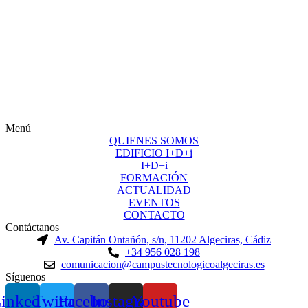
Menú
QUIENES SOMOS
EDIFICIO I+D+i
I+D+i
FORMACIÓN
ACTUALIDAD
EVENTOS
CONTACTO
Contáctanos
Av. Capitán Ontañón, s/n, 11202 Algeciras, Cádiz
+34 956 028 198
comunicacion@campustecnologicoalgeciras.es
Síguenos
inkedin
Twitter
Facebook
Instagram
Youtube