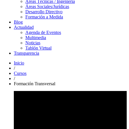
Áreas Técnicas / Ingeniería
Áreas Sociales/Jurídicas
Desarrollo Directivo
Formación a Medida
Blog
Actualidad
Agenda de Eventos
Multimedia
Noticias
Tablón Virtual
Transparencia
Inicio
/
Cursos
/
Formación Transversal