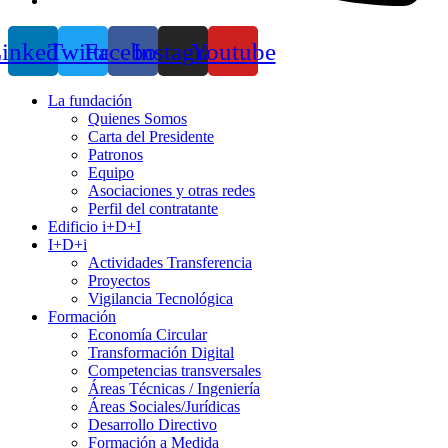
inkedin
Twitter
Facebook
Instagram
Youtube
La fundación
Quienes Somos
Carta del Presidente
Patronos
Equipo
Asociaciones y otras redes
Perfil del contratante
Edificio i+D+I
I+D+i
Actividades Transferencia
Proyectos
Vigilancia Tecnológica
Formación
Economía Circular
Transformación Digital
Competencias transversales
Áreas Técnicas / Ingeniería
Áreas Sociales/Jurídicas
Desarrollo Directivo
Formación a Medida