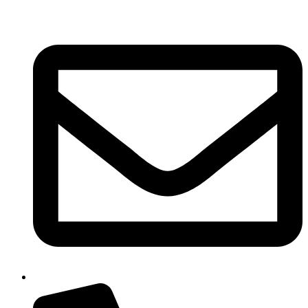
Ir
al
contenido