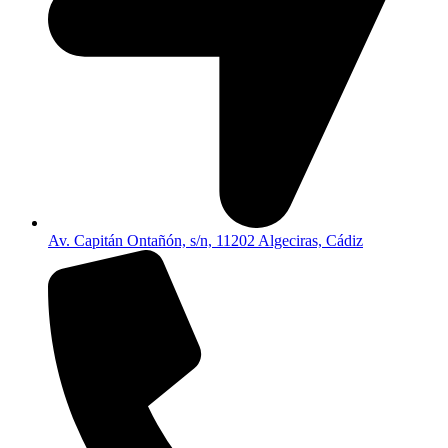
Av. Capitán Ontañón, s/n, 11202 Algeciras, Cádiz