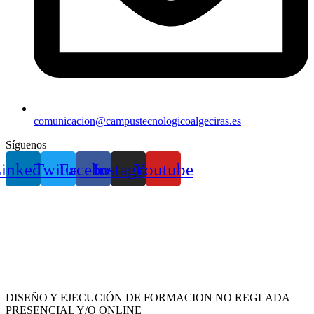
comunicacion@campustecnologicoalgeciras.es
Síguenos
inkedin
Twitter
Facebook
Instagram
Youtube
DISEÑO Y EJECUCIÓN DE FORMACION NO REGLADA
PRESENCIAL Y/O ONLINE