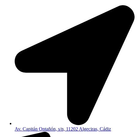
Av. Capitán Ontañón, s/n, 11202 Algeciras, Cádiz