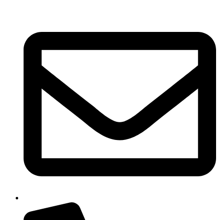
Ir
al
contenido