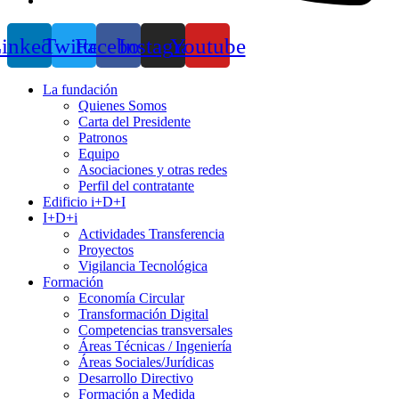
inkedin
Twitter
Facebook
Instagram
Youtube
La fundación
Quienes Somos
Carta del Presidente
Patronos
Equipo
Asociaciones y otras redes
Perfil del contratante
Edificio i+D+I
I+D+i
Actividades Transferencia
Proyectos
Vigilancia Tecnológica
Formación
Economía Circular
Transformación Digital
Competencias transversales
Áreas Técnicas / Ingeniería
Áreas Sociales/Jurídicas
Desarrollo Directivo
Formación a Medida