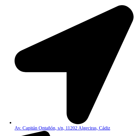
Av. Capitán Ontañón, s/n, 11202 Algeciras, Cádiz