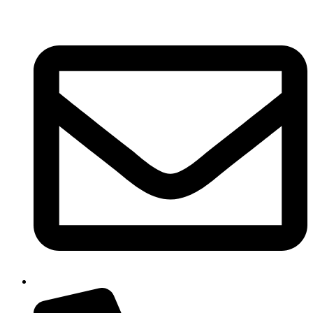
Ir
al
contenido