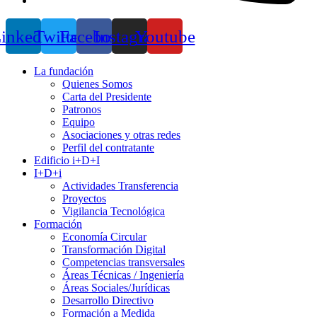
inkedin
Twitter
Facebook
Instagram
Youtube
La fundación
Quienes Somos
Carta del Presidente
Patronos
Equipo
Asociaciones y otras redes
Perfil del contratante
Edificio i+D+I
I+D+i
Actividades Transferencia
Proyectos
Vigilancia Tecnológica
Formación
Economía Circular
Transformación Digital
Competencias transversales
Áreas Técnicas / Ingeniería
Áreas Sociales/Jurídicas
Desarrollo Directivo
Formación a Medida