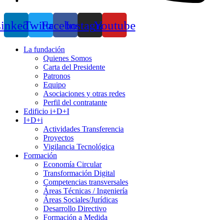
inkedin
Twitter
Facebook
Instagram
Youtube
La fundación
Quienes Somos
Carta del Presidente
Patronos
Equipo
Asociaciones y otras redes
Perfil del contratante
Edificio i+D+I
I+D+i
Actividades Transferencia
Proyectos
Vigilancia Tecnológica
Formación
Economía Circular
Transformación Digital
Competencias transversales
Áreas Técnicas / Ingeniería
Áreas Sociales/Jurídicas
Desarrollo Directivo
Formación a Medida