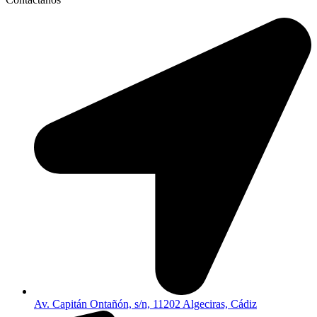
Av. Capitán Ontañón, s/n, 11202 Algeciras, Cádiz