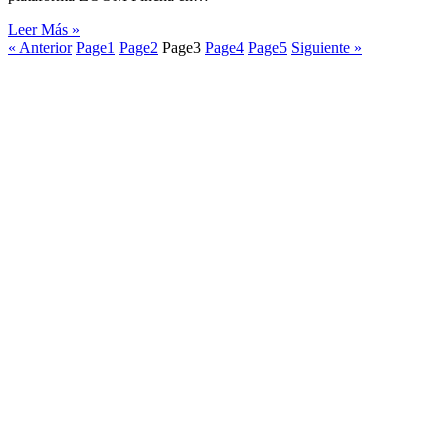
Leer Más »
« Anterior
Page
1
Page
2
Page
3
Page
4
Page
5
Siguiente »