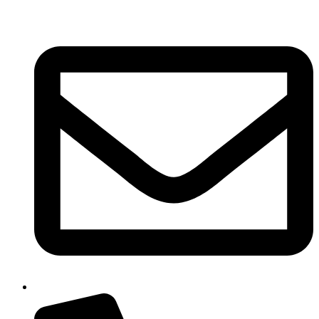
Ir
al
contenido