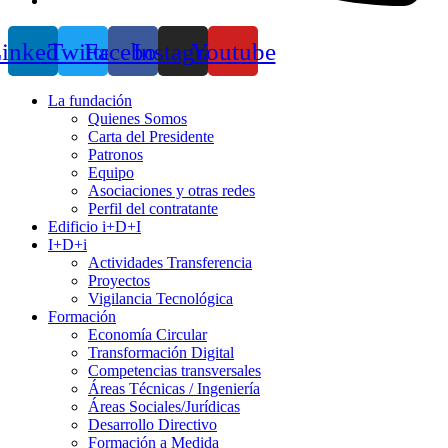
inkedin
Twitter
Facebook
Instagram
Youtube
La fundación
Quienes Somos
Carta del Presidente
Patronos
Equipo
Asociaciones y otras redes
Perfil del contratante
Edificio i+D+I
I+D+i
Actividades Transferencia
Proyectos
Vigilancia Tecnológica
Formación
Economía Circular
Transformación Digital
Competencias transversales
Áreas Técnicas / Ingeniería
Áreas Sociales/Jurídicas
Desarrollo Directivo
Formación a Medida