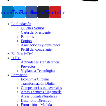
inkedin
Twitter
Facebook
Instagram
Youtube
La fundación
Quienes Somos
Carta del Presidente
Patronos
Equipo
Asociaciones y otras redes
Perfil del contratante
Edificio i+D+I
I+D+i
Actividades Transferencia
Proyectos
Vigilancia Tecnológica
Formación
Economía Circular
Transformación Digital
Competencias transversales
Áreas Técnicas / Ingeniería
Áreas Sociales/Jurídicas
Desarrollo Directivo
Formación a Medida