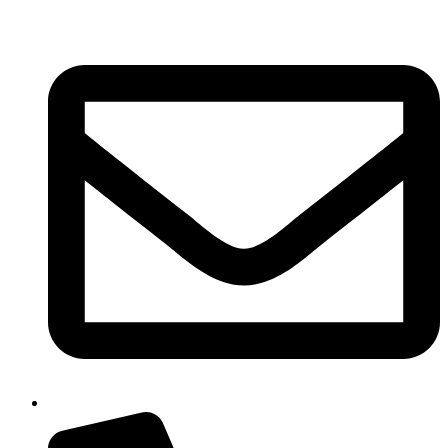
Ir
al
contenido