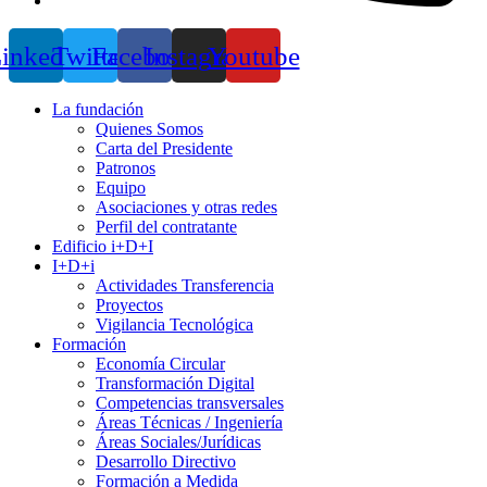
inkedin
Twitter
Facebook
Instagram
Youtube
La fundación
Quienes Somos
Carta del Presidente
Patronos
Equipo
Asociaciones y otras redes
Perfil del contratante
Edificio i+D+I
I+D+i
Actividades Transferencia
Proyectos
Vigilancia Tecnológica
Formación
Economía Circular
Transformación Digital
Competencias transversales
Áreas Técnicas / Ingeniería
Áreas Sociales/Jurídicas
Desarrollo Directivo
Formación a Medida