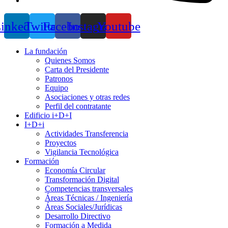
inkedin
Twitter
Facebook
Instagram
Youtube
La fundación
Quienes Somos
Carta del Presidente
Patronos
Equipo
Asociaciones y otras redes
Perfil del contratante
Edificio i+D+I
I+D+i
Actividades Transferencia
Proyectos
Vigilancia Tecnológica
Formación
Economía Circular
Transformación Digital
Competencias transversales
Áreas Técnicas / Ingeniería
Áreas Sociales/Jurídicas
Desarrollo Directivo
Formación a Medida