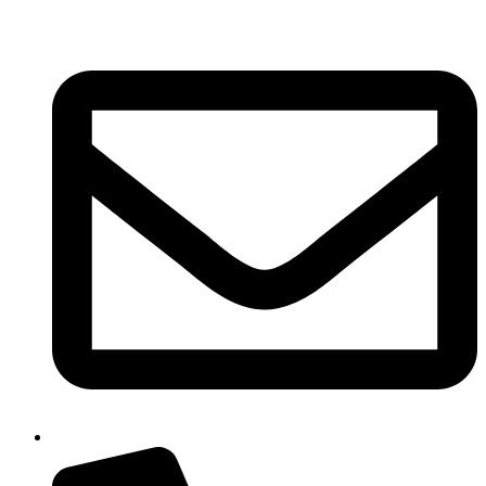
Ir
al
contenido