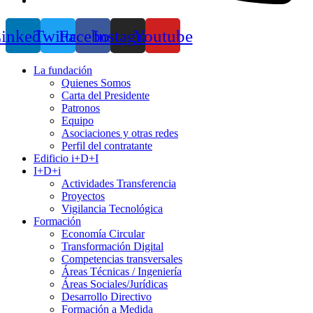
inkedin
Twitter
Facebook
Instagram
Youtube
La fundación
Quienes Somos
Carta del Presidente
Patronos
Equipo
Asociaciones y otras redes
Perfil del contratante
Edificio i+D+I
I+D+i
Actividades Transferencia
Proyectos
Vigilancia Tecnológica
Formación
Economía Circular
Transformación Digital
Competencias transversales
Áreas Técnicas / Ingeniería
Áreas Sociales/Jurídicas
Desarrollo Directivo
Formación a Medida