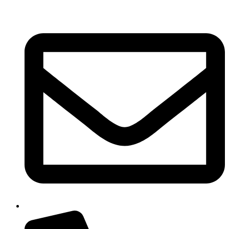
Ir
al
contenido