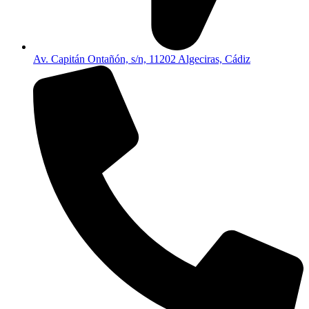
Av. Capitán Ontañón, s/n, 11202 Algeciras, Cádiz