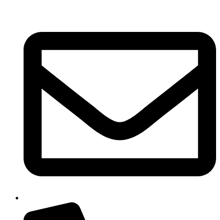
Ir
al
contenido