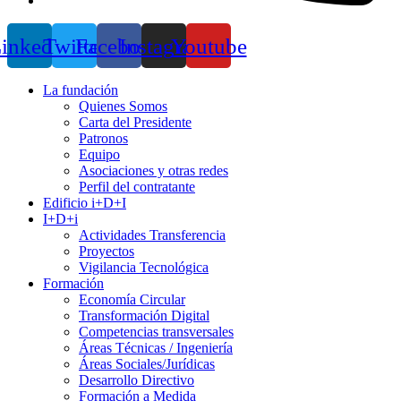
inkedin
Twitter
Facebook
Instagram
Youtube
La fundación
Quienes Somos
Carta del Presidente
Patronos
Equipo
Asociaciones y otras redes
Perfil del contratante
Edificio i+D+I
I+D+i
Actividades Transferencia
Proyectos
Vigilancia Tecnológica
Formación
Economía Circular
Transformación Digital
Competencias transversales
Áreas Técnicas / Ingeniería
Áreas Sociales/Jurídicas
Desarrollo Directivo
Formación a Medida